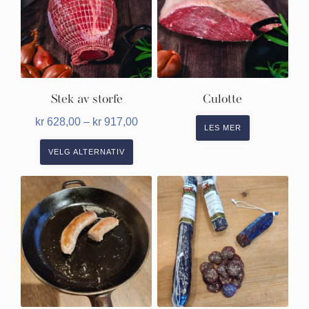
varianter.
Alternativene
kan
velges
på
produktsiden
Stek av storfe
Culotte
Prisområde:
kr
628,00
–
kr
917,00
LES MER
kr 628,00
til
VELG ALTERNATIV
kr 917,00