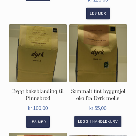
LES MER
Bygg bakeblanding til
Sammalt fint byggmjøl
Pinnebrød
øko fra Dyrk mølle
kr
100,00
kr
55,00
LEGG I HANDLEKURV
LES MER