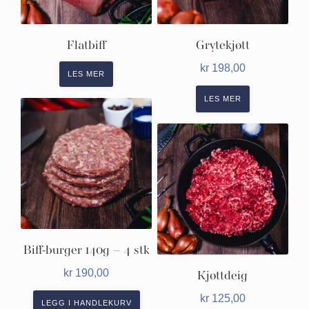
Flatbiff
Grytekjøtt
kr
198,00
LES MER
LES MER
Biff-burger 140g – 4 stk
kr
190,00
Kjøttdeig
kr
125,00
LEGG I HANDLEKURV